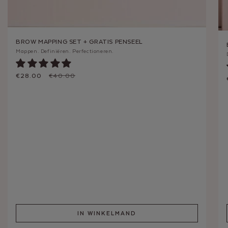
BROW MAPPING SET + GRATIS PENSEEL
Mappen. Definiëren. Perfectioneren.
Aanbiedingsprijs
€28.00
Normale prijs
€40.00
IN WINKELMAND