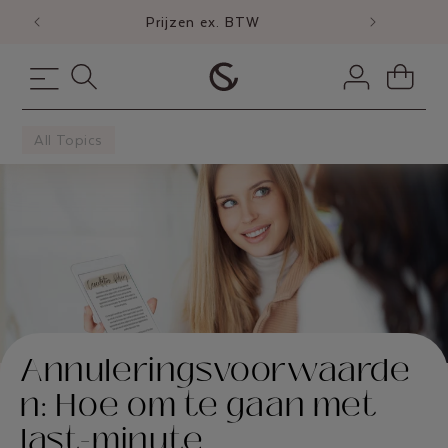
NAAR DE
149
Prijzen ex. BTW
CONTENT
Inloggen
Winkelwagen
All Topics
Annuleringsvoorwaarde
n: Hoe om te gaan met
last-minute